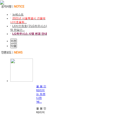
고객센터
공지사항
아파트 공동구매 및 신축
시공갤러리
뉴베스트
자주하는질문
2021년 서울특별시 건물에
너지효율화...
키움창호
CEO인사말
LX지인창호(구LG하우시스)
사업분야및조직도
딱 한달간...
인증현황
LG하우시스 사명 변경 안내
매장/공장전경
이전
언론보도자료
다음
오시는길
올 봄 인
테리어
는 트렌
디한
‘베...
올 봄 인
테리어