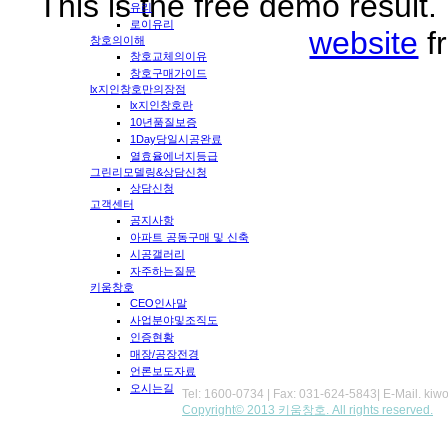
This is the free demo result
유리
로이유리
website
f
창호의이해
창호교체의이유
창호구매가이드
lx지인창호만의장점
lx지인창호란
10년품질보증
1Day당일시공완료
열효율에너지등급
그린리모델링&상담신청
상담신청
고객센터
공지사항
아파트 공동구매 및 신축
시공갤러리
자주하는질문
키움창호
CEO인사말
사업분야및조직도
인증현황
매장/공장전경
언론보도자료
오시는길
Tel: 1600-0734 | Fax: 031-624-5843| E-Mail.
kiw
Copyright© 2013 키움창호. All rights reserved.