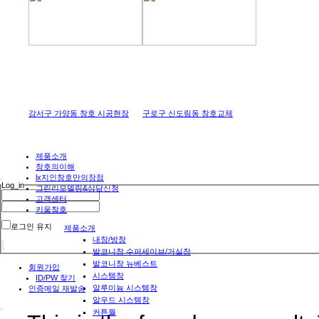
강서구 가양동 창호 시공현장
구로구 신도림동 창호교체
제품소개
창호의이해
lx지인창호만의장점
Log_in
그린리모델링&상담신청
고객센터
키움창호
로그인 유지
제품소개
내창/방창
발코니창 수퍼세이브/거실창
발코니창 뉴베스트
회원가입
시스템창
ID/PW 찾기
알루미늄 시스템창
인증메일 재발송
알우드 시스템창
커튼월