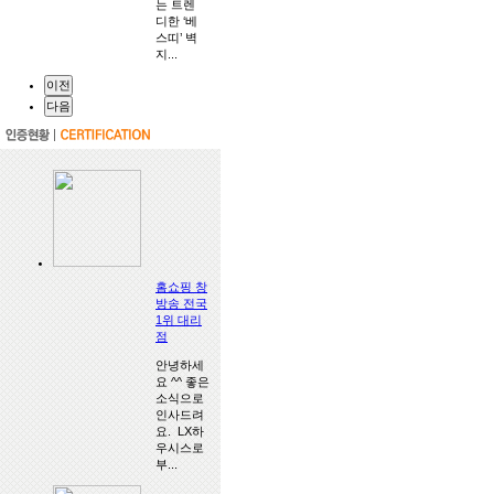
는 트렌
디한 ‘베
스띠’ 벽
지...
이전
다음
홈쇼핑 창
방송 전국
1위 대리
점
안녕하세
요 ^^ 좋은
소식으로
인사드려
요. ​ LX하
우시스로
부...