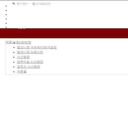
즐겨찾기
시작페이지
제품소개
창호의이해
lx지인창호만의장점
그린리모델링&상담신청
고객센터
키움창호
제품소개
내창/방창
발코니창 수퍼세이브/거실창
발코니창 뉴베스트
시스템창
알루미늄 시스템창
알우드 시스템창
커튼월
유리
로이유리
창호의이해
창호교체의이유
창호구매가이드
lx지인창호만의장점
lx지인창호란
10년품질보증
1Day당일시공완료
열효율에너지등급
그린리모델링&상담신청
상담신청